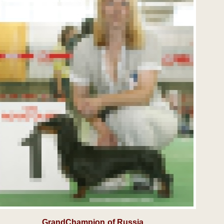
GrandChampion
of Russia