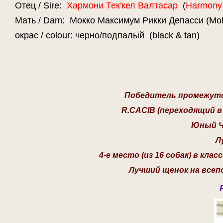
Отец / Sire:
Хармони Тек'кел Валтасар
(
Harmony 
Мать / Dam: Мокко Максимум Рикки Депасси (Mok
окрас / colour: черно/подпалый (black & tan)
Победитель промежуточ
R.CACIB (переходящий в 
Юный Ч
Л
4-е место (из 16 собак) в кл
Лучший щенок на все