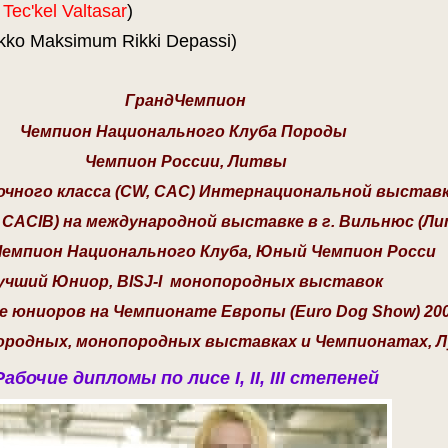
Tec'kel Valtasar
)
ko Maksimum Rikki Depassi)
ГрандЧемпион
Чемпион Национального Клуба Породы
Чемпион России, Литвы
ного класса (CW, CAC) Интернациональной выставки
CACIB) на международной выставке в г. Вильнюс (Литв
емпион Национального Клуба, Юный Чемпион Росси
учший Юниор, BISJ-I монопородных выставок
ассе юниоров на Чемпионате Европы (Euro Dog Show) 20
породных, монопородных выставках и Чемпионатах, 
Рабочие дипломы по лисе I, II, III степеней