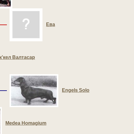
Ева
к'кел Валтасар
Engels Solo
Medea Homagium