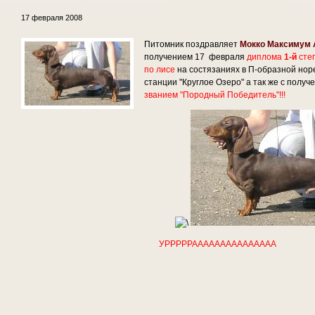
17 февраля 2008
Питомник поздравляет
Мокко Максимум
получением 17 февраля
диплома
1-й
степ
по лисе
на состязаниях в П-образной нор
станции "Круглое Озеро" а так же с полу
званием "Породный Победитель"!!!
УРРРРРААААААААААААААА